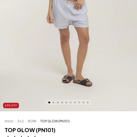
63
%
OFF
Inicio
.
3 x 2
.
ROPA
.
TOP GLOW (PN101)
TOP GLOW (PN101)