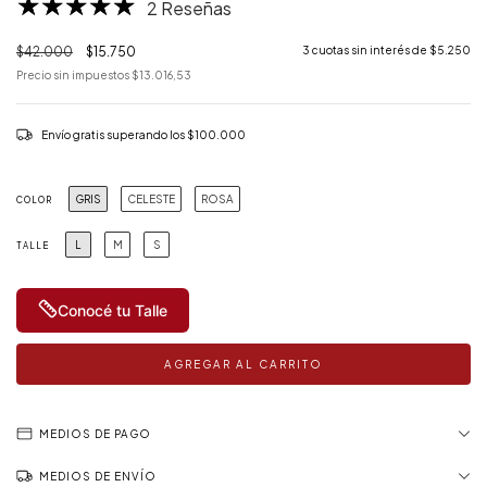
2 Reseñas
$42.000
$15.750
3
cuotas sin interés de
$5.250
Precio sin impuestos
$13.016,53
Envío gratis
superando los
$100.000
GRIS
CELESTE
ROSA
COLOR
L
M
S
TALLE
Conocé tu Talle
MEDIOS DE PAGO
MEDIOS DE ENVÍO