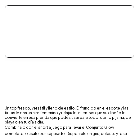
Un top fresco, versátil y lleno de estilo. El fruncido en el escote y las
tiritas le dan un aire femenino y relajado, mientras que su diseño lo
convierte en esa prenda que podés usar para todo: como pijama, de
playa o en tu día a día.
Combinálo con el short a juego para llevar el Conjunto Glow
completo, o usalo por separado. Disponible en gris, celeste y rosa.