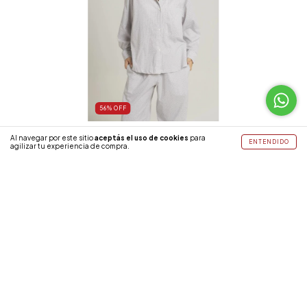
56
%
OFF
(11)
Al navegar por este sitio
aceptás el uso de cookies
para
ENTENDIDO
agilizar tu experiencia de compra.
Camisa Trama (BA142)
$57.000
$25.000
2 colores
COMPRAR
SUSCRIBITE A NUESTRO NEWSLETTER