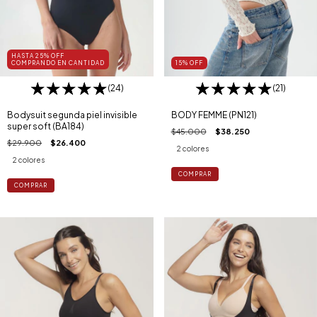
HASTA 25% OFF
COMPRANDO EN CANTIDAD
15
%
OFF
(24)
(21)
Bodysuit segunda piel invisible
BODY FEMME (PN121)
super soft (BA184)
$45.000
$38.250
$29.900
$26.400
2 colores
2 colores
COMPRAR
COMPRAR