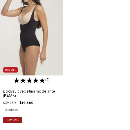
50
%
OFF
(2)
Bodysuit Vedetina modelante
(BA166)
$39.760
$19.880
2 colores
COMPRAR