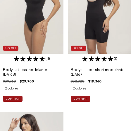
25
%
OFF
50
%
OFF
(11)
(1)
Bodysuit less modelante
Bodysuit con short modelante
(BA168)
(BA167)
$39.760
$29.900
$38.720
$19.360
2 colores
2 colores
COMPRAR
COMPRAR