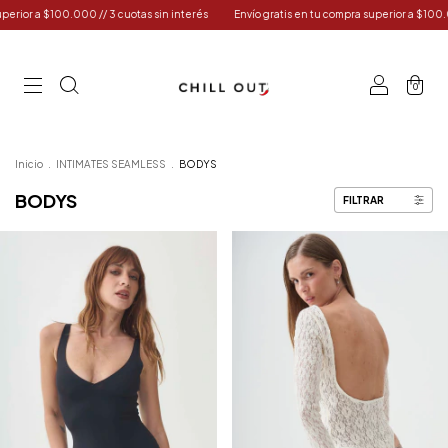
or a $100.000 // 3 cuotas sin interés
Envío gratis en tu compra superior a $100.000 
0
Inicio
.
INTIMATES SEAMLESS
.
BODYS
BODYS
FILTRAR