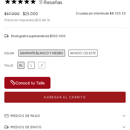
11 Reseñas
$57.000
$25.000
3
cuotas sin interés de
$8.333,33
Precio sin impuestos
$20.661,16
Envío gratis
superando los
$100.000
DIAMANTE BLANCO Y NEGRO
RAYADO CELESTE
COLOR
XL
L
S
TALLE
Conocé tu Talle
MEDIOS DE PAGO
MEDIOS DE ENVÍO