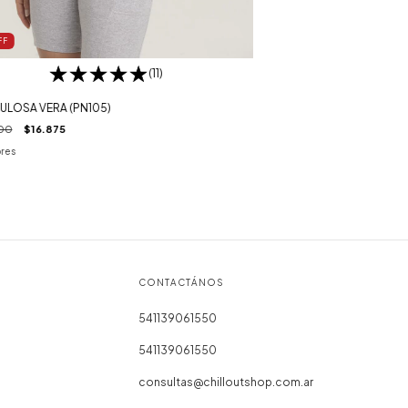
FF
(11)
LOSA VERA (PN105)
00
$16.875
ores
CONTACTÁNOS
541139061550
541139061550
consultas@chilloutshop.com.ar