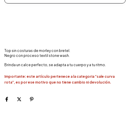
Top sin costuras de morley con bretel.
Negro con proceso textil stone wash.
Brinda un calce perfecto, se adapta a tu cuerpo y a tu ritmo.
Importante: este artículo pertenece a la categoria “sale curva
rota”, es por ese motivo que no tiene cambio ni devolución.