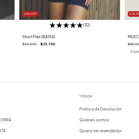
26
%
OFF
63
%
O
(32)
Short Flex (BA154)
MUSCU
$32.010
$23.750
$45.0
2 col
TIENDA
Politica de Devolución
AHORRÁ
Quiénes somos
OTA
Quiero ser revendedor