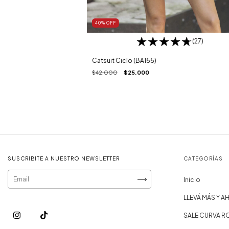
40
%
OFF
(27)
Catsuit Ciclo (BA155)
$42.000
$25.000
SUSCRIBITE A NUESTRO NEWSLETTER
CATEGORÍAS
Inicio
LLEVÁ MÁS Y 
SALE CURVA R