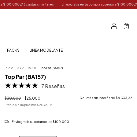
terés
Envío gratis en tu compra superior a $100.000 // 3 cuotas sin interés
Envío
0
PACKS
LINEA MODELANTE
Inicio
.
3 x 2
.
ROPA
.
Top Par (BA157)
Top Par (BA157)
7 Reseñas
$30.008
$25.000
3
cuotas sin interés de
$8.333,33
Precio sin impuestos
$20.661,16
Envío gratis
superando los
$100.000