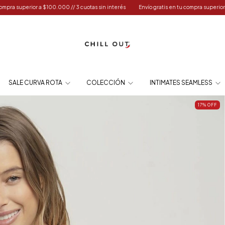
3 cuotas sin interés
Envío gratis en tu compra superior a $100.000 // 3 cuotas sin in
SALE CURVA ROTA
COLECCIÓN
INTIMATES SEAMLESS
17
%
OFF