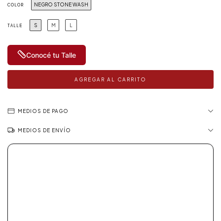
NEGRO STONE WASH
COLOR
S
M
L
TALLE
Conocé tu Talle
MEDIOS DE PAGO
MEDIOS DE ENVÍO